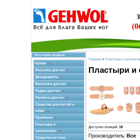
Категории раздела
Главная
»
Пластыри и супинато
Крема
(33)
Пластыри и
Лосьоны для ног
(7)
Дезодоранты
(7)
Ванночки для ног
(11)
Пудры для ног
(2)
Пилинги для ног
(6)
Средства для ногтей и
кожи
(11)
Пробники
(4)
Пластыри и
Доступно позиций
:
18
супинаторы
(18)
Производитель:
Все
·
Средства из геля-