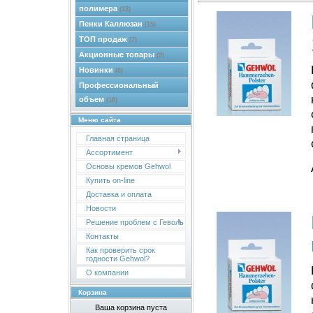
полимера
(33)
Пенки Каллюзан
(15)
ТОП продаж
(7)
Акционные товары
(9)
Новинки
(5)
Профессиональный
объем
(18)
Меню сайта
Главная страница
Ассортимент
Основы кремов Gehwol
Купить on-line
Доставка и оплата
Новости
Решение проблем с Геволь
Контакты
Как проверить срок
годности Gehwol?
О компании
Корзина
Ваша корзина пуста