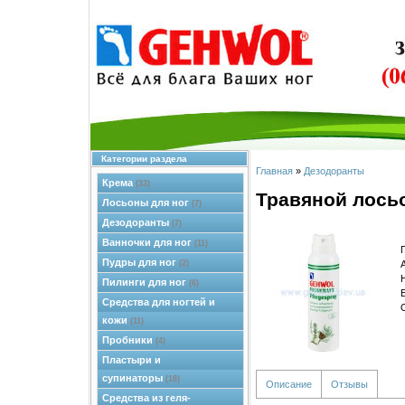
Категории раздела
Главная
»
Дезодоранты
Крема
(33)
Травяной лосьо
Лосьоны для ног
(7)
Дезодоранты
(7)
Ванночки для ног
(11)
Пудры для ног
(2)
Пилинги для ног
(6)
Средства для ногтей и
кожи
(11)
Пробники
(4)
Пластыри и
супинаторы
(18)
Описание
Отзывы
Средства из геля-