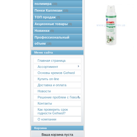
полимера
(33)
Пенки Каллюзан
(15)
ТОП продаж
(7)
Акционные товары
(9)
Новинки
(5)
Профессиональный
объем
(18)
Меню сайта
Главная страница
Ассортимент
Основы кремов Gehwol
Купить on-line
Доставка и оплата
Новости
Решение проблем с Геволь
Контакты
Как проверить срок
годности Gehwol?
О компании
Корзина
Ваша корзина пуста