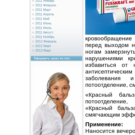
2011 Январь
2011 Февраль
2011 Март
2011 Апрель
2011 Май
2011 Июнь
2011 Июль
2011 Август
2011 Ноябрь
кровообращение
2012 Февраль
перед выходом н
2012 Март
ногам замерзнут
2013 Март
нарушениями кр
Оформить заказ по тел:
избавиться от 
антисептическим
заболевания 
потоотделение, см
«Красный баль
потоотделение,
«Красный бальз
смягчающим эффе
Применение:
Наносится вечеро