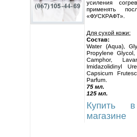
усиления согре
применять по
«ФУСКРАФТ».
Для сухой кожи:
Состав:
Water (Aqua), Gly
Propylene Glycol,
Camphor, Lavand
Imidazolidinyl U
Capsicum Frutesce
Parfum.
75 мл
.
125 мл
.
Купить в
магазине