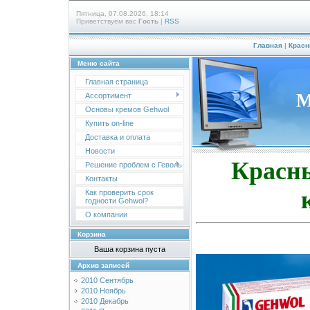
Пятница, 07.08.2026, 18:14
Приветствуем вас
Гость
|
RSS
Главная
|
Красн
Меню сайта
Главная страница
М
Ассортимент
Основы кремов Gehwol
Купить on-line
Доставка и оплата
Новости
Красны
Решение проблем с Геволь
Контакты
Как проверить срок
годности Gehwol?
О компании
Корзина
Ваша корзина пуста
Архив записей
2010 Сентябрь
2010 Ноябрь
2010 Декабрь