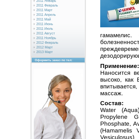
2011 Январь
2011 Февраль
2011 Март
2011 Апрель
2011 Май
2011 Июнь
2011 Июль
2011 Август
гамамелис.
2011 Ноябрь
болезненнос
2012 Февраль
2012 Март
преждевр
2013 Март
дезодорирую
Оформить заказ по тел:
Применение:
Наносится в
высоко, как
впитывается
массаж.
Состав:
Water (Aqua
Propylene Gl
Phosphate, Av
(Hamamelis Vi
Vesiculosus