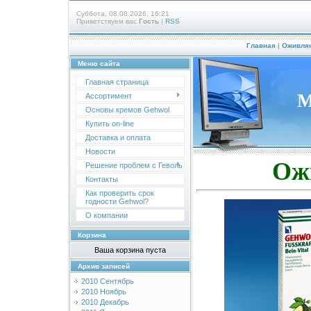
Суббота, 08.08.2026, 16:21
Приветствуем вас
Гость
|
RSS
Главная
|
Оживля
Меню сайта
Главная страница
М
Ассортимент
Основы кремов Gehwol
Купить on-line
Доставка и оплата
Новости
Ож
Решение проблем с Геволь
Контакты
Как проверить срок
годности Gehwol?
О компании
Корзина
Ваша корзина пуста
Архив записей
2010 Сентябрь
2010 Ноябрь
2010 Декабрь