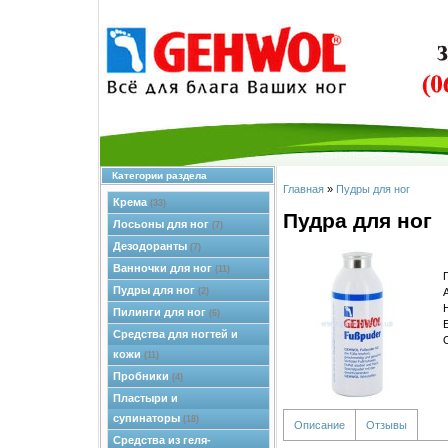
Категории раздела
Главная
»
Пудры для ног
Крема
(33)
Пудра для ног
Лосьоны для ног
(7)
Дезодоранты
(7)
Ванночки для ног
(11)
Пудры для ног
(2)
Пилинги для ног
(6)
Средства для ногтей и
кожи
(11)
Пробники
(4)
Пластыри и
супинаторы
(18)
Описание
Отзывы
Средства из геля-