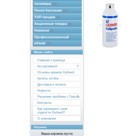
полимера
(33)
Пенки Каллюзан
(15)
ТОП продаж
(7)
Акционные товары
(9)
Новинки
(5)
Профессиональный
объем
(18)
Меню сайта
Главная страница
Ассортимент
Основы кремов Gehwol
Купить on-line
Доставка и оплата
Новости
Решение проблем с Геволь
Контакты
Как проверить срок
годности Gehwol?
О компании
Корзина
Ваша корзина пуста