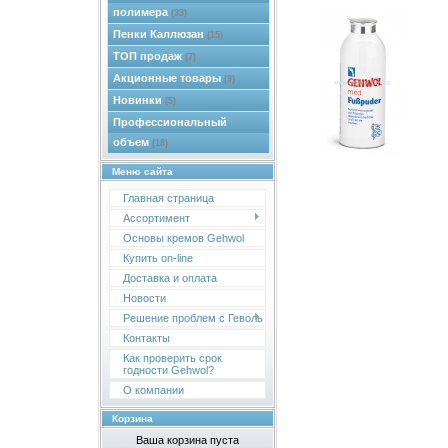
полимера
(33)
Пенки Каллюзан
(15)
ТОП продаж
(7)
Акционные товары
(9)
Новинки
(5)
Профессиональный
объем
(18)
Меню сайта
Главная страница
Ассортимент
Основы кремов Gehwol
Купить on-line
Доставка и оплата
Новости
Решение проблем с Геволь
Контакты
Как проверить срок
годности Gehwol?
О компании
Корзина
Ваша корзина пуста