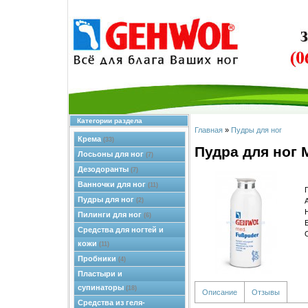
Категории раздела
Главная
»
Пудры для ног
Крема
(33)
Пудра для ног
Лосьоны для ног
(7)
Дезодоранты
(7)
Ванночки для ног
(11)
Пудры для ног
(2)
Пилинги для ног
(6)
Средства для ногтей и
кожи
(11)
Пробники
(4)
Пластыри и
супинаторы
(18)
Описание
Отзывы
Средства из геля-