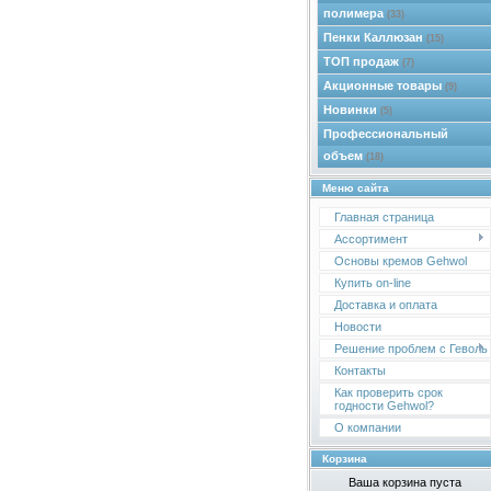
полимера
(33)
Пенки Каллюзан
(15)
ТОП продаж
(7)
Акционные товары
(9)
Новинки
(5)
Профессиональный
объем
(18)
Меню сайта
Главная страница
Ассортимент
Основы кремов Gehwol
Купить on-line
Доставка и оплата
Новости
Решение проблем с Геволь
Контакты
Как проверить срок
годности Gehwol?
О компании
Корзина
Ваша корзина пуста