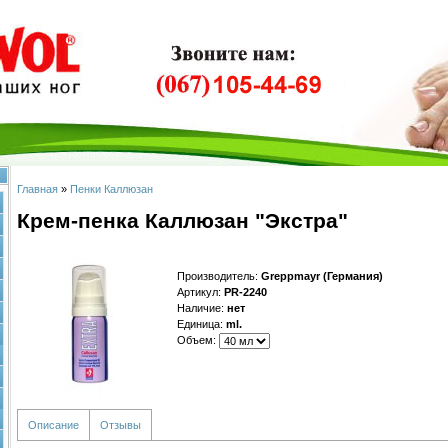
Главная
»
Пенки Каллюзан
Крем-пенка Каллюзан "Экстра"
Производитель
:
Greppmayr (Германия)
Артикул
:
PR-2240
Наличие
:
нет
Единица
:
ml.
Объем:
Описание
Отзывы