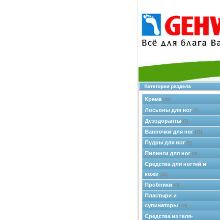
Категории раздела
Крема
(33)
Лосьоны для ног
(7)
Дезодоранты
(7)
Ванночки для ног
(11)
Пудры для ног
(2)
Пилинги для ног
(6)
Средства для ногтей и
кожи
(11)
Пробники
(4)
Пластыри и
супинаторы
(18)
Средства из геля-