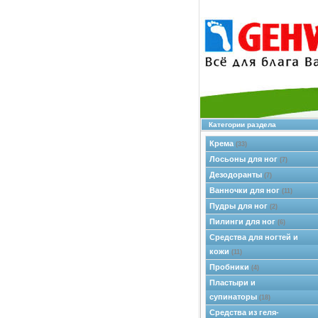
Категории раздела
Крема
(33)
Лосьоны для ног
(7)
Дезодоранты
(7)
Ванночки для ног
(11)
Пудры для ног
(2)
Пилинги для ног
(6)
Средства для ногтей и
кожи
(11)
Пробники
(4)
Пластыри и
супинаторы
(18)
Средства из геля-