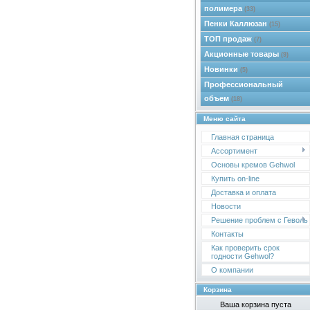
полимера
(33)
Пенки Каллюзан
(15)
ТОП продаж
(7)
Акционные товары
(9)
Новинки
(5)
Профессиональный
объем
(18)
Меню сайта
Главная страница
Ассортимент
Основы кремов Gehwol
Купить on-line
Доставка и оплата
Новости
Решение проблем с Геволь
Контакты
Как проверить срок
годности Gehwol?
О компании
Корзина
Ваша корзина пуста