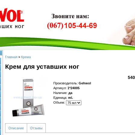
Главная
»
Крема
Крем для уставших ног
540
Производитель
:
Gehwol
Артикул
:
1*24005
Наличие
:
да
Единица
:
ml.
Объем:
Описание
Отзывы