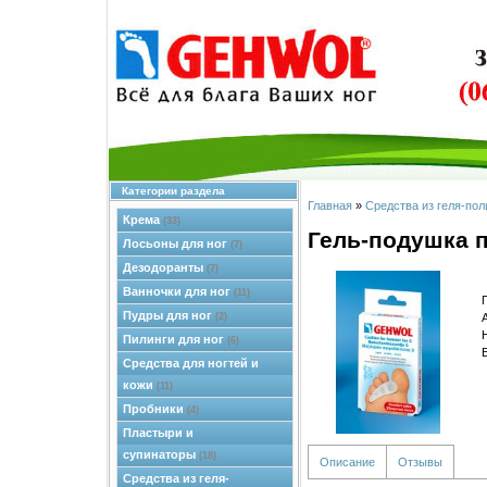
Категории раздела
Главная
»
Средства из геля-по
Крема
(33)
Гель-подушка 
Лосьоны для ног
(7)
Дезодоранты
(7)
Ванночки для ног
(11)
Пудры для ног
(2)
Пилинги для ног
(6)
Средства для ногтей и
кожи
(11)
Пробники
(4)
Пластыри и
супинаторы
(18)
Описание
Отзывы
Средства из геля-