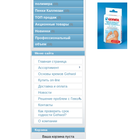
полимера
(33)
Пенки Каллюзан
(15)
ТОП продаж
(7)
Акционные товары
(9)
Новинки
(5)
Профессиональный
объем
(18)
Меню сайта
Главная страница
Ассортимент
Основы кремов Gehwol
Купить on-line
Доставка и оплата
Новости
Решение проблем с Геволь
Контакты
Как проверить срок
годности Gehwol?
О компании
Корзина
Ваша корзина пуста