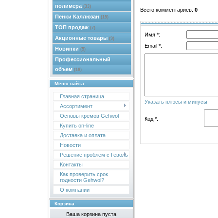
полимера
(33)
Всего комментариев
:
0
Пенки Каллюзан
(15)
ТОП продаж
(7)
Имя *:
Акционные товары
(9)
Email *:
Новинки
(5)
Профессиональный
объем
(18)
Меню сайта
Главная страница
Указать плюсы и минусы
Ассортимент
Основы кремов Gehwol
Код *:
Купить on-line
Доставка и оплата
Новости
Решение проблем с Геволь
Контакты
Как проверить срок
годности Gehwol?
О компании
Корзина
Ваша корзина пуста