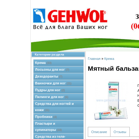
Категории раздела
Главная
»
Крема
Крема
(33)
Мятный бальз
Лосьоны для ног
(7)
Дезодоранты
(7)
Ванночки для ног
(11)
Пудры для ног
(2)
Пилинги для ног
(6)
Средства для ногтей и
кожи
(11)
Пробники
(4)
Пластыри и
супинаторы
(18)
Описание
Отзывы
Средства из геля-