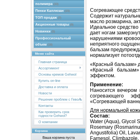
полимера
(33)
Согревающее средств
Пенки Каллюзан
(15)
Содержит натуральны
ТОП продаж
(7)
масло розмарина, ак
Акционные товары
(9)
Идеальное средство 
Новинки
(5)
дает ногам замерзнут
нарушениями кровооб
Профессиональный
неприятного ощущени
объем
(18)
бальзам предупрежда
Меню сайта
нормализует потоотде
Главная страница
«Красный бальзам» д
Ассортимент
«Красный бальзам»
Основы кремов Gehwol
эффектом.
Купить on-line
Применение:
Доставка и оплата
Наносится вечером 
Новости
согревающего эф
Решение проблем с Геволь
«Согревающей ванны
Контакты
Для нормальной кожи
Как проверить срок
Состав:
годности Gehwol?
Water (Aqua), Glycol S
О компании
Rosemary (Rosmarinus O
Корзина
Angustifolia) Oil, Lav
Ваша корзина пуста
Farnesol, Climbazole, 