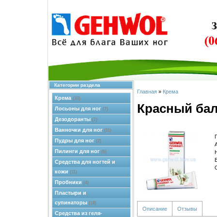
Категории раздела
Главная
»
Крема
Крема
(33)
Красный бал
Лосьоны для ног
(7)
Дезодоранты
(7)
Ванночки для ног
(11)
Пудры для ног
(2)
Пилинги для ног
(6)
Средства для ногтей и
кожи
(11)
Пробники
(4)
Пластыри и
супинаторы
(18)
Описание
Отзывы
Средства из геля-