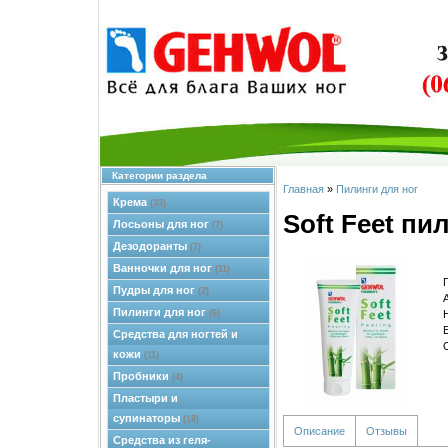
Категории раздела
Главная
»
Пилинги для ног
Крема
(33)
Soft Feet пи
Лосьоны для ног
(7)
Дезодоранты
(7)
Ванночки для ног
(11)
Пудры для ног
(2)
Пилинги для ног
(6)
Средства для ногтей и
кожи
(11)
Пробники
(4)
Пластыри и
супинаторы
(18)
Описание
Отзывы
Средства из геля-