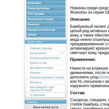
полимера
(33)
Новинка среди средст
Пенки Каллюзан
(15)
Жожоба» из серии G
ТОП продаж
(7)
Описание:
Акционные товары
(9)
Новинки
(5)
Бамбуковый пилинг дл
Профессиональный
целый ряд активных 
кожу, а также обеспе
объем
(18)
меда нежно отшелуш
Меню сайта
преждевременное ста
активизируют кровоо
Главная страница
смягчают кожу, прида
Ассортимент
Основы кремов Gehwol
Применение:
Купить on-line
Доставка и оплата
Нанести на влажную
движениями, после ч
Новости
дополнить уход
Шелк
Решение проблем с Геволь
или HL-лосьоном с к
Контакты
наружного применен
Как проверить срок
годности Gehwol?
Состав:
О компании
Сахароза, глицерин, 
Корзина
стебля бамбука, стеа
Ваша корзина пуста
смола, токоферил ац