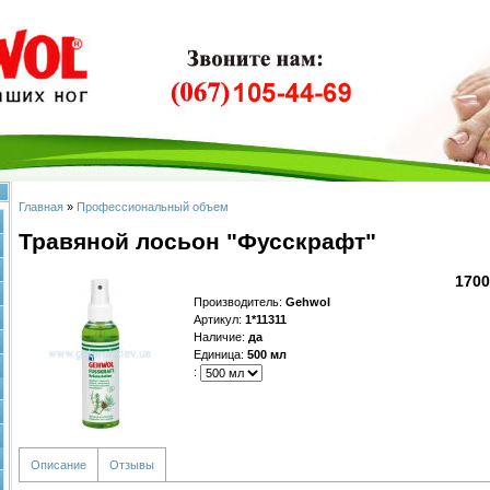
Главная
»
Профессиональный объем
Травяной лосьон "Фусскрафт"
1700
Производитель
:
Gehwol
Артикул
:
1*11311
Наличие
:
да
Единица
:
500 мл
:
Описание
Отзывы