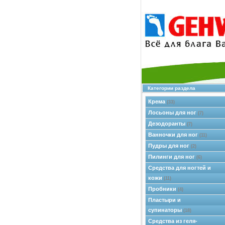
Категории раздела
Крема
(33)
Лосьоны для ног
(7)
Дезодоранты
(7)
Ванночки для ног
(11)
Пудры для ног
(2)
Пилинги для ног
(6)
Средства для ногтей и
кожи
(11)
Пробники
(4)
Пластыри и
супинаторы
(18)
Средства из геля-