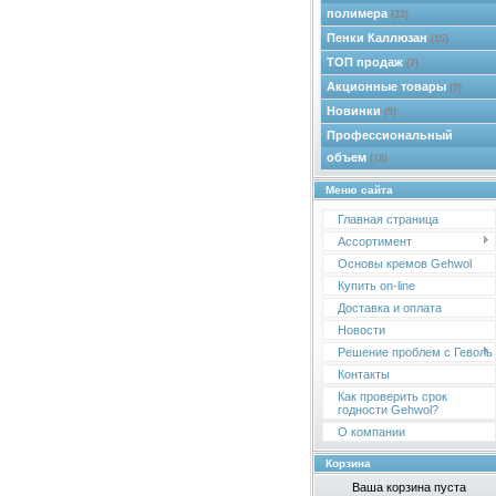
полимера
(33)
Пенки Каллюзан
(15)
ТОП продаж
(7)
Акционные товары
(9)
Новинки
(5)
Профессиональный
объем
(18)
Меню сайта
Главная страница
Ассортимент
Основы кремов Gehwol
Купить on-line
Доставка и оплата
Новости
Решение проблем с Геволь
Контакты
Как проверить срок
годности Gehwol?
О компании
Корзина
Ваша корзина пуста