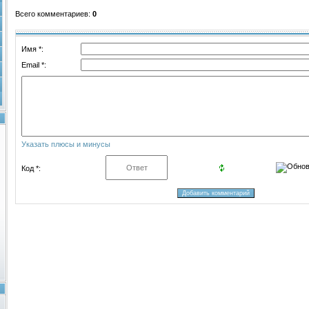
Всего комментариев
:
0
Имя *:
Email *:
Указать плюсы и минусы
Код *: