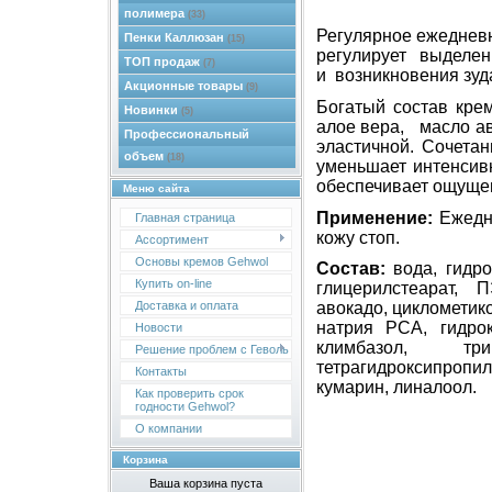
полимера
(33)
Регулярное ежеднев
Пенки Каллюзан
(15)
регулирует выделени
ТОП продаж
(7)
и
возникновения зу
Акционные товары
(9)
Богатый состав кре
Новинки
(5)
алое вера, масло ав
Профессиональный
эластичной. Сочета
объем
(18)
уменьшает интенсив
обеспечивает ощуще
Меню сайта
Применение:
Ежедн
Главная страница
кожу стоп.
Ассортимент
Основы кремов Gehwol
Состав:
вода,
гидро
Купить on-line
глицерилстеарат, 
Доставка и оплата
авокадо, циклометико
натрия РСА, гидрок
Новости
климбазол, три
Решение проблем с Геволь
тетрагидроксипроп
Контакты
кумарин, линалоол.
Как проверить срок
годности Gehwol?
О компании
Корзина
Ваша корзина пуста