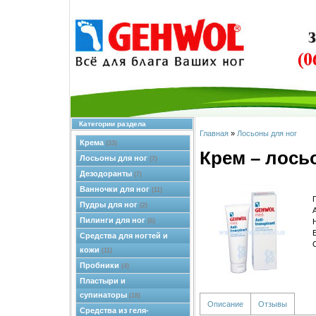
Категории раздела
Главная
»
Лосьоны для ног
Крема
(33)
Крем – лось
Лосьоны для ног
(7)
Дезодоранты
(7)
Ванночки для ног
(11)
Пудры для ног
(2)
Пилинги для ног
(6)
Средства для ногтей и
кожи
(11)
Пробники
(4)
Пластыри и
супинаторы
(18)
Описание
Отзывы
Средства из геля-