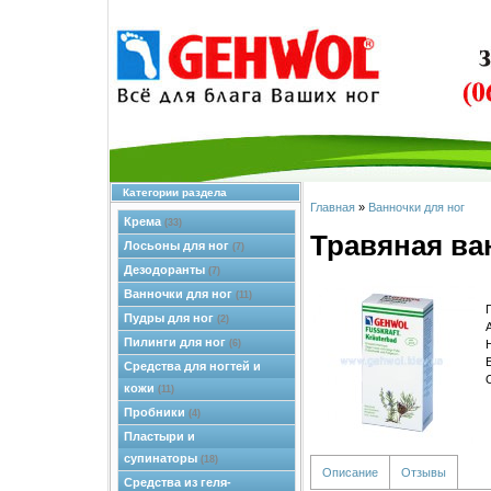
Категории раздела
Главная
»
Ванночки для ног
Крема
(33)
Травяная ва
Лосьоны для ног
(7)
Дезодоранты
(7)
Ванночки для ног
(11)
Пудры для ног
(2)
Пилинги для ног
(6)
Средства для ногтей и
кожи
(11)
Пробники
(4)
Пластыри и
супинаторы
(18)
Описание
Отзывы
Средства из геля-