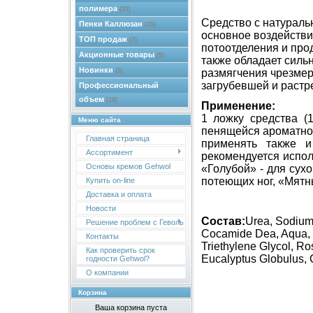
полимера
(33)
Средство с натураль
Пенки Каллюзан
(15)
основное воздейств
ТОП продаж
(7)
потоотделения и про
Акционные товары
(9)
также обладает силь
Новинки
(5)
размягчения чрезмер
загрубевшей и растр
Профессиональный
объем
(18)
Применение:
1 ложку средства (
Меню сайта
пенящейся ароматной
Главная страница
применять также 
Ассортимент
рекомендуется испо
Основы кремов Gehwol
«Голубой» - для сухо
потеющих ног, «Мятн
Купить on-line
Доставка и оплата
Новости
Состав:
Urea, Sodium 
Решение проблем с Геволь
Cocamide Dea, Aqua, S
Контакты
Triethylene Glycol, Ro
Как проверить срок
Eucalyptus Globulus, C
годности Gehwol?
О компании
Корзина
Ваша корзина пуста