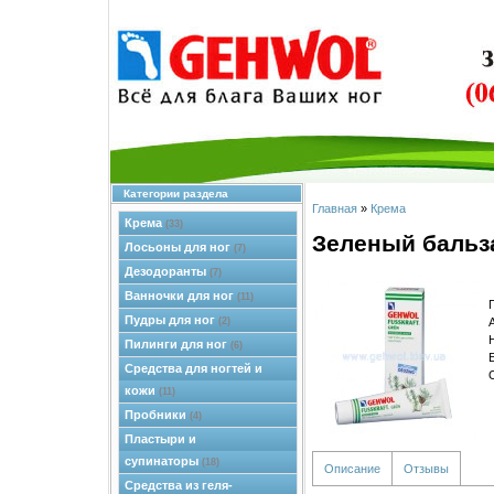
Категории раздела
Главная
»
Крема
Крема
(33)
Зеленый бальз
Лосьоны для ног
(7)
Дезодоранты
(7)
Ванночки для ног
(11)
Пудры для ног
(2)
Пилинги для ног
(6)
Средства для ногтей и
кожи
(11)
Пробники
(4)
Пластыри и
супинаторы
(18)
Описание
Отзывы
Средства из геля-