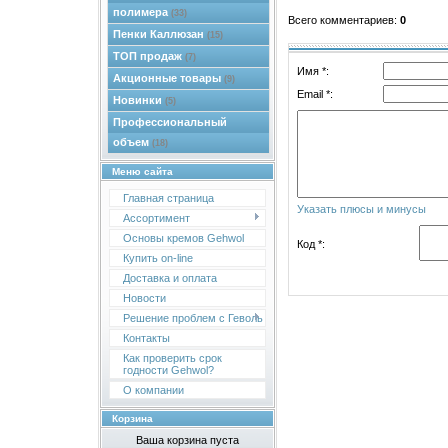
полимера
(33)
Всего комментариев
:
0
Пенки Каллюзан
(15)
ТОП продаж
(7)
Имя *:
Акционные товары
(9)
Email *:
Новинки
(5)
Профессиональный
объем
(18)
Меню сайта
Главная страница
Указать плюсы и минусы
Ассортимент
Основы кремов Gehwol
Код *:
Купить on-line
Доставка и оплата
Новости
Решение проблем с Геволь
Контакты
Как проверить срок
годности Gehwol?
О компании
Корзина
Ваша корзина пуста