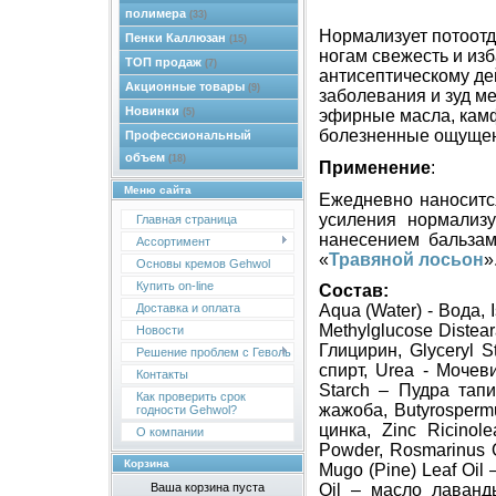
полимера
(33)
Нормализует потоотд
Пенки Каллюзан
(15)
ногам свежесть и изб
ТОП продаж
(7)
антисептическому де
Акционные товары
(9)
заболевания и зуд м
Новинки
(5)
эфирные масла, кам
болезненные ощущени
Профессиональный
объем
(18)
П
рименение
:
Меню сайта
Ежедневно наноситс
усиления нормализ
Главная страница
нанесением бальзам
Ассортимент
«
Травяной лосьон
»
Основы кремов Gehwol
Купить on-line
Состав:
Доставка и оплата
Aqua (Water) - Вода, 
Methylglucose Distea
Новости
Глицирин, Glyceryl S
Решение проблем с Геволь
спирт, Urea - Мочев
Контакты
Starch – Пудра тапи
Как проверить срок
жажоба, Butyrospermu
годности Gehwol?
цинка, Zinc Ricinol
О компании
Powder, Rosmarinus O
Корзина
Mugo (Pine) Leaf Oil 
Ваша корзина пуста
Oil – масло лаванд