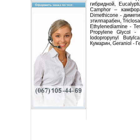
гибридной, Eucalypt
Оформить заказ по тел:
Camphor – камфора,
Dimethicone - димети
этилпарабен, Triclosa
Ethylenediamine - Те
Propylene Glycol -
Iodopropynyl Butyl
Кумарин, Geraniol - Г