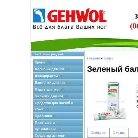
Категории раздела
Главная
»
Крема
Крема
(33)
Зеленый ба
Лосьоны для ног
(7)
Дезодоранты
(7)
Ванночки для ног
(11)
Пудры для ног
(2)
Пилинги для ног
(6)
Средства для ногтей и
кожи
(11)
Пробники
(4)
Пластыри и
супинаторы
(18)
Описание
Отзывы
Средства из геля-