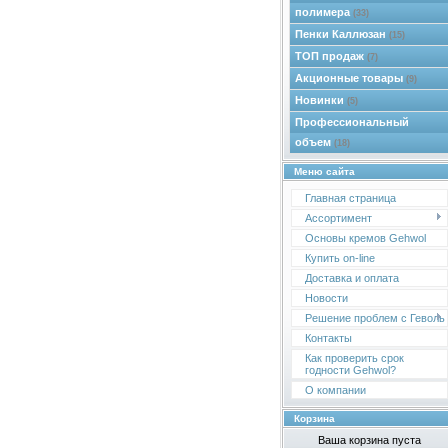
полимера
(33)
Пенки Каллюзан
(15)
ТОП продаж
(7)
Акционные товары
(9)
Новинки
(5)
Профессиональный
объем
(18)
Меню сайта
Главная страница
Ассортимент
Основы кремов Gehwol
Купить on-line
Доставка и оплата
Новости
Решение проблем с Геволь
Контакты
Как проверить срок
годности Gehwol?
О компании
Корзина
Ваша корзина пуста