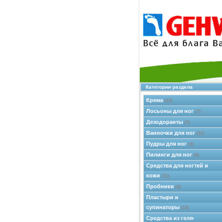
Категории раздела
Крема
(33)
Лосьоны для ног
(7)
Дезодоранты
(7)
Ванночки для ног
(11)
Пудры для ног
(2)
Пилинги для ног
(6)
Средства для ногтей и
кожи
(11)
Пробники
(4)
Пластыри и
супинаторы
(18)
Средства из геля-