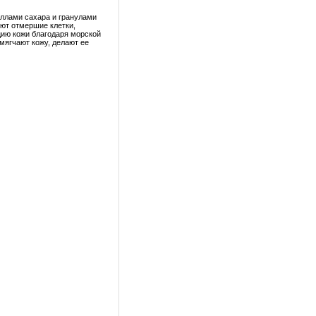
ллами сахара и гранулами
ют отмершие клетки,
цию кожи благодаря морской
мягчают кожу, делают ее