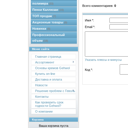
полимера
(33)
Всего комментариев
:
0
Пенки Каллюзан
(15)
ТОП продаж
(7)
Имя *:
Акционные товары
(9)
Email *:
Новинки
(5)
Профессиональный
объем
(18)
Меню сайта
Главная страница
Указать плюсы и минусы
Ассортимент
Основы кремов Gehwol
Код *:
Купить on-line
Доставка и оплата
Новости
Решение проблем с Геволь
Контакты
Как проверить срок
годности Gehwol?
О компании
Корзина
Ваша корзина пуста