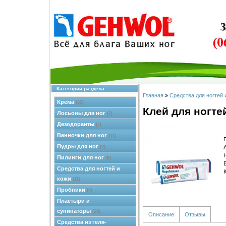
Категории раздела
Главная
»
Средства для ногтей 
Крема
(33)
Клей для ногте
Лосьоны для ног
(7)
Дезодоранты
(7)
Ванночки для ног
(11)
Пудры для ног
(2)
Пилинги для ног
(6)
Средства для ногтей и
кожи
(11)
Пробники
(4)
Пластыри и
супинаторы
(18)
Описание
Отзывы
Средства из геля-