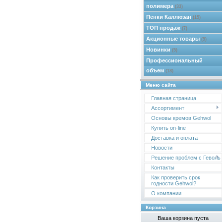
полимера
(33)
Пенки Каллюзан
(15)
ТОП продаж
(7)
Акционные товары
(9)
Новинки
(5)
Профессиональный
объем
(18)
Меню сайта
Главная страница
Ассортимент
Основы кремов Gehwol
Купить on-line
Доставка и оплата
Новости
Решение проблем с Геволь
Контакты
Как проверить срок
годности Gehwol?
О компании
Корзина
Ваша корзина пуста