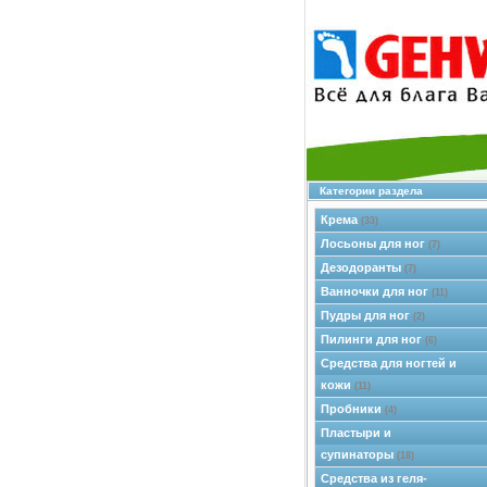
Категории раздела
Крема
(33)
Лосьоны для ног
(7)
Дезодоранты
(7)
Ванночки для ног
(11)
Пудры для ног
(2)
Пилинги для ног
(6)
Средства для ногтей и
кожи
(11)
Пробники
(4)
Пластыри и
супинаторы
(18)
Средства из геля-