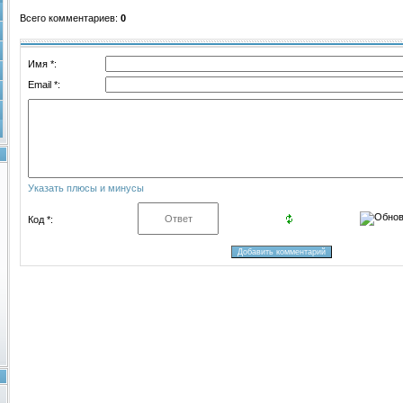
Всего комментариев
:
0
Имя *:
Email *:
Указать плюсы и минусы
Код *: