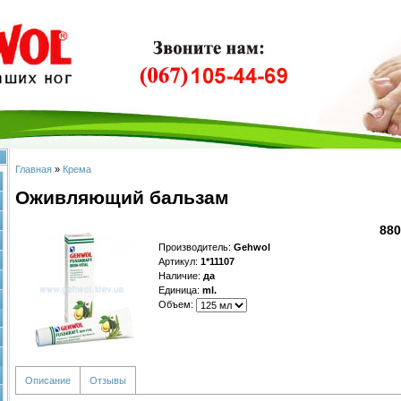
Главная
»
Крема
Оживляющий бальзам
880
Производитель
:
Gehwol
Артикул
:
1*11107
Наличие
:
да
Единица
:
ml.
Объем:
Описание
Отзывы