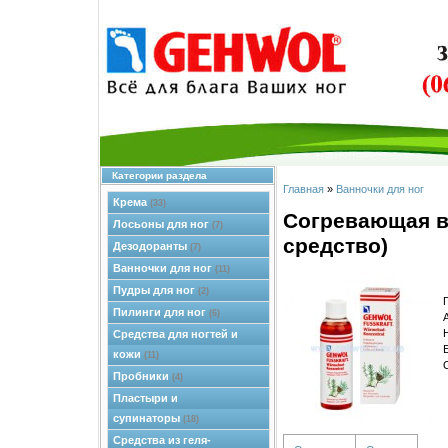
Категории раздела
Главная
»
Ванночки для ног
Крема
(33)
Согревающая в
Лосьоны для ног
(7)
средство)
Дезодоранты
(7)
Ванночки для ног
(11)
Пудры для ног
(2)
Пилинги для ног
(6)
Средства для ногтей и
кожи
(11)
Пробники
(4)
Пластыри и
супинаторы
(18)
Средства из геля-