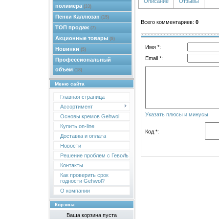
Описание
Отзывы
полимера
(33)
Пенки Каллюзан
(15)
Всего комментариев
:
0
ТОП продаж
(7)
Акционные товары
(9)
Имя *:
Новинки
(5)
Email *:
Профессиональный
объем
(18)
Меню сайта
Главная страница
Ассортимент
Указать плюсы и минусы
Основы кремов Gehwol
Купить on-line
Код *:
Доставка и оплата
Новости
Решение проблем с Геволь
Контакты
Как проверить срок
годности Gehwol?
О компании
Корзина
Ваша корзина пуста