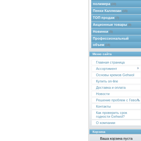
полимера
(33)
Пенки Каллюзан
(15)
ТОП продаж
(7)
Акционные товары
(9)
Новинки
(5)
Профессиональный
объем
(18)
Меню сайта
Главная страница
Ассортимент
Основы кремов Gehwol
Купить on-line
Доставка и оплата
Новости
Решение проблем с Геволь
Контакты
Как проверить срок
годности Gehwol?
О компании
Корзина
Ваша корзина пуста