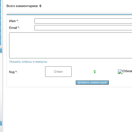
Всего комментариев
:
0
Имя *:
Email *:
Указать плюсы и минусы
Код *: