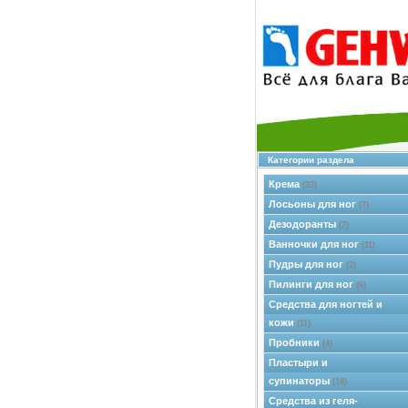
Категории раздела
Крема
(33)
Лосьоны для ног
(7)
Дезодоранты
(7)
Ванночки для ног
(11)
Пудры для ног
(2)
Пилинги для ног
(6)
Средства для ногтей и
кожи
(11)
Пробники
(4)
Пластыри и
супинаторы
(18)
Средства из геля-