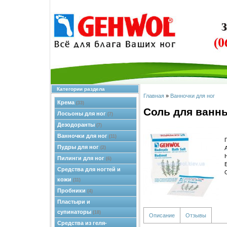
Категории раздела
Главная
»
Ванночки для ног
Крема
(33)
Соль для ванн
Лосьоны для ног
(7)
Дезодоранты
(7)
Ванночки для ног
(11)
Пудры для ног
(2)
Пилинги для ног
(6)
Средства для ногтей и
кожи
(11)
Пробники
(4)
Пластыри и
супинаторы
(18)
Описание
Отзывы
Средства из геля-