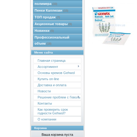
полимера
(33)
Пенки Каллюзан
(15)
ТОП продаж
(7)
Акционные товары
(9)
Новинки
(5)
Профессиональный
объем
(18)
Меню сайта
Главная страница
Ассортимент
Основы кремов Gehwol
Купить on-line
Доставка и оплата
Новости
Решение проблем с Геволь
Контакты
Как проверить срок
годности Gehwol?
О компании
Корзина
Ваша корзина пуста