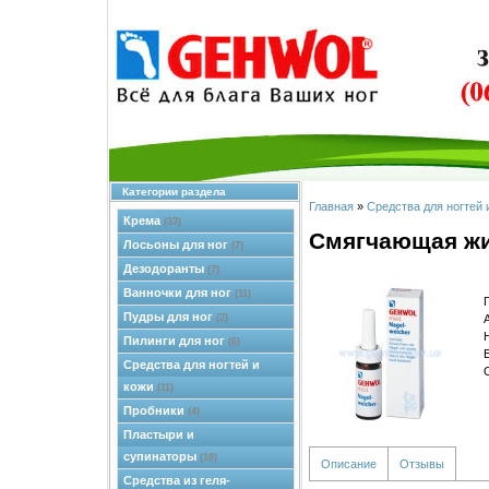
Категории раздела
Главная
»
Средства для ногтей 
Крема
(33)
Смягчающая жи
Лосьоны для ног
(7)
Дезодоранты
(7)
Ванночки для ног
(11)
Пудры для ног
(2)
Пилинги для ног
(6)
Средства для ногтей и
кожи
(11)
Пробники
(4)
Пластыри и
супинаторы
(18)
Описание
Отзывы
Средства из геля-