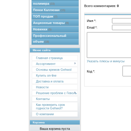
полимера
(33)
Всего комментариев
:
0
Пенки Каллюзан
(15)
ТОП продаж
(7)
Имя *:
Акционные товары
(9)
Email *:
Новинки
(5)
Профессиональный
объем
(18)
Меню сайта
Главная страница
Указать плюсы и минусы
Ассортимент
Основы кремов Gehwol
Код *:
Купить on-line
Доставка и оплата
Новости
Решение проблем с Геволь
Контакты
Как проверить срок
годности Gehwol?
О компании
Корзина
Ваша корзина пуста