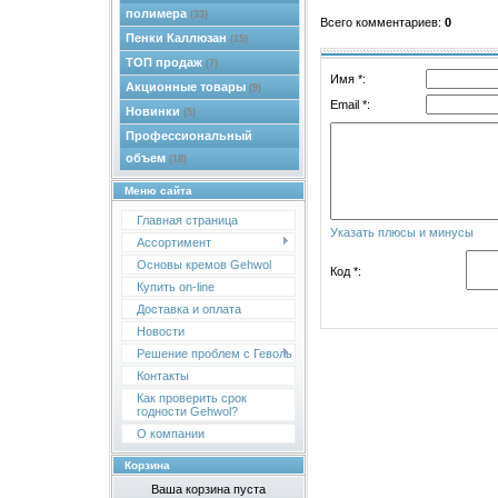
полимера
(33)
Всего комментариев
:
0
Пенки Каллюзан
(15)
ТОП продаж
(7)
Имя *:
Акционные товары
(9)
Email *:
Новинки
(5)
Профессиональный
объем
(18)
Меню сайта
Главная страница
Указать плюсы и минусы
Ассортимент
Основы кремов Gehwol
Код *:
Купить on-line
Доставка и оплата
Новости
Решение проблем с Геволь
Контакты
Как проверить срок
годности Gehwol?
О компании
Корзина
Ваша корзина пуста