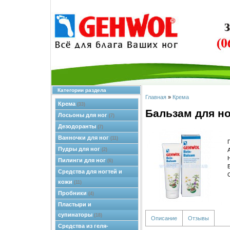
Категории раздела
Главная
»
Крема
Крема
(33)
Бальзам для но
Лосьоны для ног
(7)
Дезодоранты
(7)
Ванночки для ног
(11)
Пудры для ног
(2)
Пилинги для ног
(6)
Средства для ногтей и
кожи
(11)
Пробники
(4)
Пластыри и
супинаторы
(18)
Описание
Отзывы
Средства из геля-