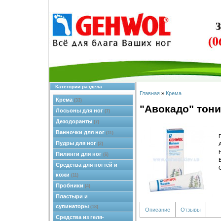
Категории раздела
Главная
»
Крема
Крема
(33)
"Авокадо" тон
Лосьоны для ног
(7)
Дезодоранты
(7)
Ванночки для ног
(11)
Пудры для ног
(2)
Пилинги для ног
(6)
Средства для ногтей и
кожи
(11)
Пробники
(4)
Пластыри и
супинаторы
(18)
Описание
Отзывы
Средства из геля-