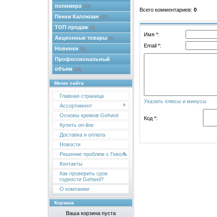
полимера
(33)
Всего комментариев
:
0
Пенки Каллюзан
(15)
ТОП продаж
(7)
Имя *:
Акционные товары
(9)
Email *:
Новинки
(5)
Профессиональный
объем
(18)
Меню сайта
Главная страница
Указать плюсы и минусы
Ассортимент
Основы кремов Gehwol
Код *:
Купить on-line
Доставка и оплата
Новости
Решение проблем с Геволь
Контакты
Как проверить срок
годности Gehwol?
О компании
Корзина
Ваша корзина пуста