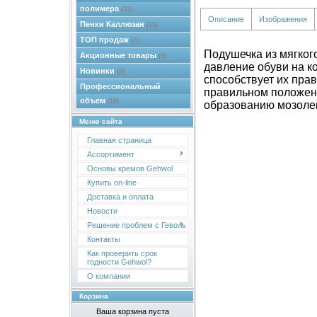
полимера
(33)
Описание
Изображения
Пенки Каллюзан
(15)
ТОП продаж
(7)
Подушечка из мягког
Акционные товары
(9)
давление обуви на к
Новинки
(5)
способствует их пра
Профессиональный
правильном положен
объем
(18)
образованию мозоле
Меню сайта
Главная страница
Ассортимент
Основы кремов Gehwol
Купить on-line
Доставка и оплата
Новости
Решение проблем с Геволь
Контакты
Как проверить срок
годности Gehwol?
О компании
Корзина
Ваша корзина пуста