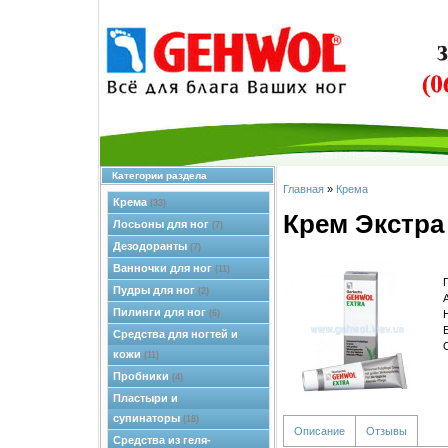
Категории раздела
Главная
»
Крема
Крема
(33)
Крем Экстра
Лосьоны для ног
(7)
Дезодоранты
(7)
Ванночки для ног
(11)
Пудры для ног
(2)
Пилинги для ног
(6)
Средства для ногтей и
кожи
(11)
Пробники
(4)
Пластыри и
супинаторы
(18)
Описание
Отзывы
Средства из геля-