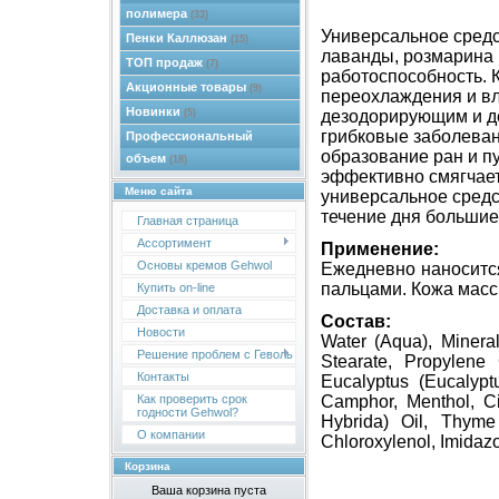
полимера
(33)
Универсальное средс
Пенки Каллюзан
(15)
лаванды, розмарина 
ТОП продаж
(7)
работоспособность. 
Акционные товары
(9)
переохлаждения и вл
Новинки
(5)
дезодорирующим и д
грибковые заболеван
Профессиональный
образование ран и п
объем
(18)
эффективно смягчает
Меню сайта
универсальное средс
течение дня большие 
Главная страница
Ассортимент
Применение:
Основы кремов Gehwol
Ежедневно наносится
пальцами. Кожа масс
Купить on-line
Доставка и оплата
Состав:
Новости
Water (Aqua), Mineral
Решение проблем с Геволь
Stearate, Propylene 
Контакты
Eucalyptus (Eucalypt
Camphor, Menthol, Ci
Как проверить срок
годности Gehwol?
Hybrida) Oil, Thyme 
О компании
Chloroxylenol, Imidazo
Корзина
Ваша корзина пуста