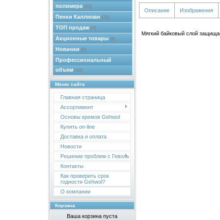
полимера
(33)
Описание
Изображения
Пенки Каллюзан
(15)
ТОП продаж
(7)
Мягкий байковый слой защищае
Акционные товары
(9)
Новинки
(5)
Профессиональный
объем
(18)
Меню сайта
Главная страница
Ассортимент
Основы кремов Gehwol
Купить on-line
Доставка и оплата
Новости
Решение проблем с Геволь
Контакты
Как проверить срок
годности Gehwol?
О компании
Корзина
Ваша корзина пуста