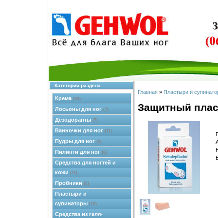
Категории раздела
Главная
»
Пластыри и супинато
Крема
(33)
Защитный плас
Лосьоны для ног
(7)
Дезодоранты
(7)
Ванночки для ног
(11)
Пудры для ног
(2)
Пилинги для ног
(6)
Средства для ногтей и
кожи
(11)
Пробники
(4)
Пластыри и
супинаторы
(18)
Средства из геля-