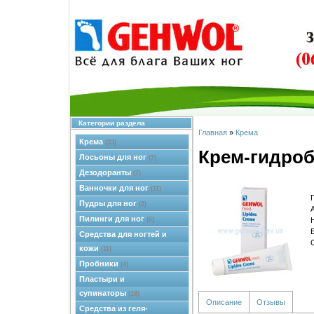
Категории раздела
Главная
»
Крема
Крема
(33)
Крем-гидро
Лосьоны для ног
(7)
Дезодоранты
(7)
Ванночки для ног
(11)
Пудры для ног
(2)
Пилинги для ног
(6)
Средства для ногтей и
кожи
(11)
Пробники
(4)
Пластыри и
супинаторы
(18)
Описание
Отзывы
Средства из геля-