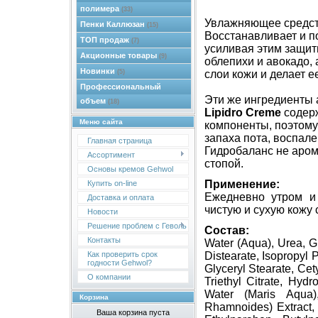
полимера
(33)
Увлажняющее средство
Пенки Каллюзан
(15)
Восстанавливает и п
ТОП продаж
(7)
усиливая этим защит
Акционные товары
(9)
облепихи и авокадо, 
Новинки
(5)
слои кожи и делает е
Профессиональный
Эти же ингредиенты 
объем
(18)
Lipidro Creme
содерж
Меню сайта
компоненты, поэтому
запаха пота, воспал
Главная страница
Гидробаланс не аром
Ассортимент
стопой.
Основы кремов Gehwol
Применение:
Купить on-line
Ежедневно утром и
Доставка и оплата
чистую и сухую кожу 
Новости
Решение проблем с Геволь
Состав:
Контакты
Water (Aqua), Urea, G
Distearate, Isopropyl 
Как проверить срок
годности Gehwol?
Glyceryl Stearate, Cet
О компании
Triethyl Citrate, Hydr
Water (Maris Aqua)
Корзина
Rhamnoides) Extract,
Ваша корзина пуста