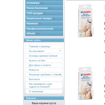
полимера
(33)
Пенки Каллюзан
(15)
ТОП продаж
(7)
Акционные товары
(9)
Новинки
(5)
Профессиональный
объем
(18)
Меню сайта
Главная страница
Ассортимент
Основы кремов Gehwol
Купить on-line
Доставка и оплата
Новости
Решение проблем с Геволь
Контакты
Как проверить срок
годности Gehwol?
О компании
Корзина
Ваша корзина пуста