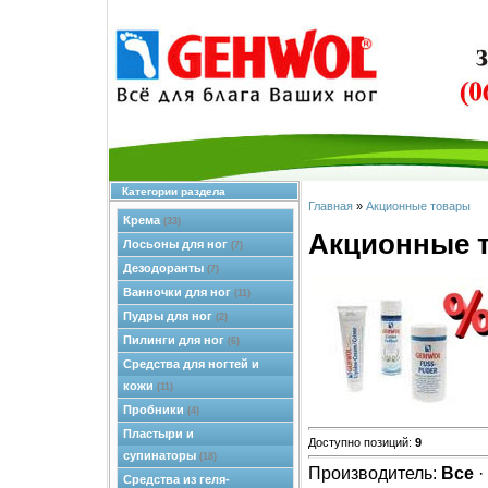
Категории раздела
Главная
»
Акционные товары
Крема
(33)
Акционные 
Лосьоны для ног
(7)
Дезодоранты
(7)
Ванночки для ног
(11)
Пудры для ног
(2)
Пилинги для ног
(6)
Средства для ногтей и
кожи
(11)
Пробники
(4)
Пластыри и
Доступно позиций
:
9
супинаторы
(18)
Производитель:
Все
·
Средства из геля-