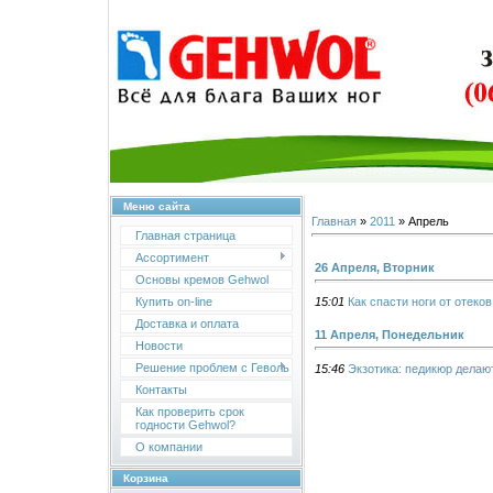
Меню сайта
Главная
»
2011
»
Апрель
Главная страница
Ассортимент
26 Апреля, Вторник
Основы кремов Gehwol
15:01
Как спасти ноги от отеков
Купить on-line
Доставка и оплата
11 Апреля, Понедельник
Новости
Решение проблем с Геволь
15:46
Экзотика: педикюр делают
Контакты
Как проверить срок
годности Gehwol?
О компании
Корзина