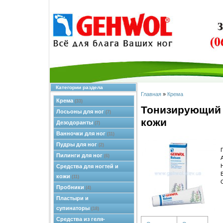
Категории раздела
Главная
»
Крема
Крема
(33)
Тонизирующий 
Лосьоны для ног
(7)
кожи
Дезодоранты
(7)
Ванночки для ног
(11)
Пудры для ног
(2)
Пилинги для ног
(6)
Средства для ногтей и
кожи
(11)
Пробники
(4)
Пластыри и
супинаторы
(18)
Средства из геля-