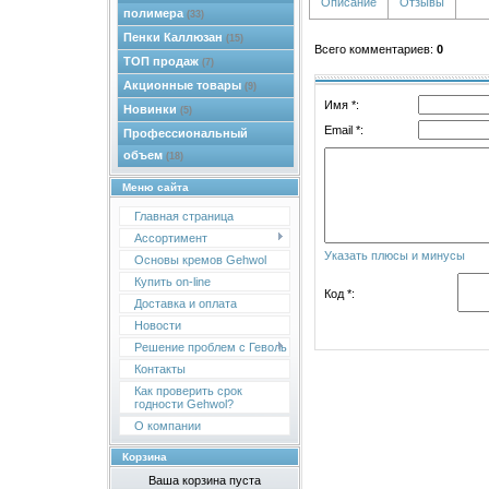
Описание
Отзывы
полимера
(33)
Пенки Каллюзан
(15)
Всего комментариев
:
0
ТОП продаж
(7)
Акционные товары
(9)
Имя *:
Новинки
(5)
Email *:
Профессиональный
объем
(18)
Меню сайта
Главная страница
Ассортимент
Указать плюсы и минусы
Основы кремов Gehwol
Купить on-line
Код *:
Доставка и оплата
Новости
Решение проблем с Геволь
Контакты
Как проверить срок
годности Gehwol?
О компании
Корзина
Ваша корзина пуста