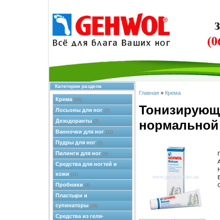
Категории раздела
Главная
»
Крема
Крема
(33)
Тонизирующ
Лосьоны для ног
(7)
Дезодоранты
нормальной
(7)
Ванночки для ног
(11)
Пудры для ног
(2)
Пилинги для ног
(6)
Средства для ногтей и
кожи
(11)
Пробники
(4)
Пластыри и
супинаторы
(18)
Средства из геля-