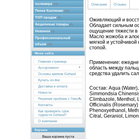
полимера
Описание
Отзывы
(33)
Пенки Каллюзан
(15)
ТОП продаж
(7)
Оживляющий и восст
Акционные товары
Обладает сильным о
(9)
ощущение тяжести в 
Новинки
(5)
Масло жожоба и алое
Профессиональный
мягкой и устойчивой 
объем
(18)
стопой.
Меню сайта
Применение: ежедневн
Главная страница
область между пальц
Ассортимент
средства удалить са
Основы кремов Gehwol
Купить on-line
Доставка и оплата
Состав: Aqua (Water), 
Новости
Simmondsia Chinensis 
Climbazole, Menthol, 
Решение проблем с Геволь
Officinalis (Rosemary)
Контакты
Phenoxyethanol, Methy
Как проверить срок
годности Gehwol?
Citral, Geraniol, Limo
О компании
Корзина
Ваша корзина пуста