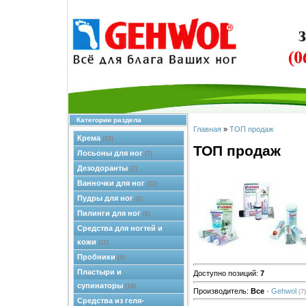
Категории раздела
Главная
»
ТОП продаж
Крема
(33)
ТОП продаж
Лосьоны для ног
(7)
Дезодоранты
(7)
Ванночки для ног
(11)
Пудры для ног
(2)
Пилинги для ног
(6)
Средства для ногтей и
кожи
(11)
Пробники
(4)
Пластыри и
Доступно позиций
:
7
супинаторы
(18)
Производитель:
Все
·
Gehwol
(7)
Средства из геля-