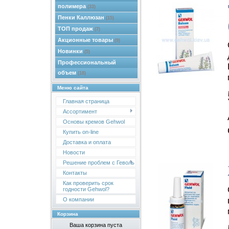
полимера
(33)
Пенки Каллюзан
(15)
ТОП продаж
(7)
Акционные товары
(9)
Новинки
(5)
Профессиональный
объем
(18)
Меню сайта
Главная страница
Ассортимент
Основы кремов Gehwol
Купить on-line
Доставка и оплата
Новости
Решение проблем с Геволь
Контакты
Как проверить срок
годности Gehwol?
О компании
Корзина
Ваша корзина пуста